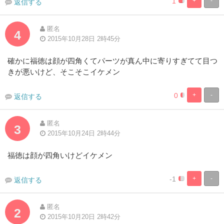
1
+
-
返信する
0%
100%
Complete
Complete
匿名
4
2015年10月28日 2時45分
確かに福徳は顔が四角くてパーツが真ん中に寄りすぎてて目つ
きが悪いけど、そこそこイケメン
0
+
-
返信する
0%
100%
Complete
Complete
匿名
3
2015年10月24日 2時44分
福徳は顔が四角いけどイケメン
-1
+
-
返信する
0%
100%
Complete
Complete
匿名
2
2015年10月20日 2時42分