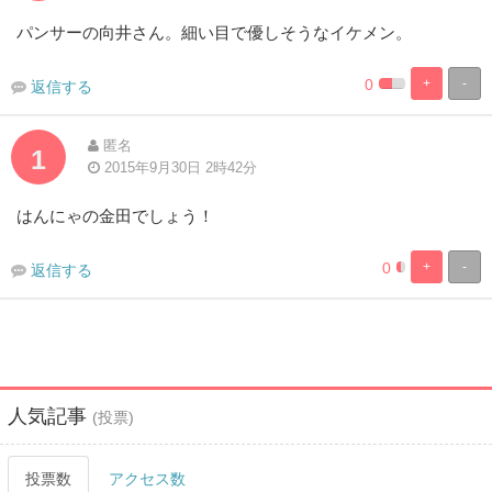
パンサーの向井さん。細い目で優しそうなイケメン。
0
+
-
返信する
0%
100%
Complete
Complete
匿名
1
2015年9月30日 2時42分
はんにゃの金田でしょう！
0
+
-
返信する
0%
100%
Complete
Complete
人気記事
(投票)
投票数
アクセス数