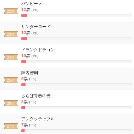
バンビーノ
12
票
(1%)
22位
4.9382716049383%
Complete
サンダーロード
12
票
(1%)
23位
4.9382716049383%
Complete
ドランクドラゴン
10
票
(1%)
24位
4.1152263374486%
Complete
陣内智則
9
票
(1%)
25位
3.7037037037037%
Complete
さらば青春の光
8
票
(1%)
26位
3.2921810699588%
Complete
アンタッチャブル
7
票
(1%)
27位
2.880658436214%