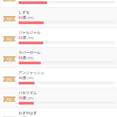
29.62962962963%
Complete
しずる
63
票
(5%)
5位
25.925925925926%
Complete
ジャルジャル
62
票
(5%)
6位
25.514403292181%
Complete
ラバーガール
56
票
(5%)
7位
23.045267489712%
Complete
アンジャッシュ
40
票
(3%)
8位
16.460905349794%
Complete
バカリズム
38
票
(3%)
9位
15.637860082305%
Complete
おぎやはぎ