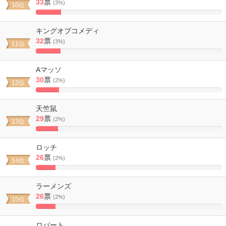
33
票
(3%)
10位
13.58024691358%
Complete
キングオブコメディ
32
票
(3%)
11位
13.168724279835%
Complete
Aマッソ
30
票
(2%)
12位
12.345679012346%
Complete
天竺鼠
29
票
(2%)
13位
11.934156378601%
Complete
ロッチ
26
票
(2%)
14位
10.699588477366%
Complete
ラーメンズ
26
票
(2%)
15位
10.699588477366%
Complete
ロバート