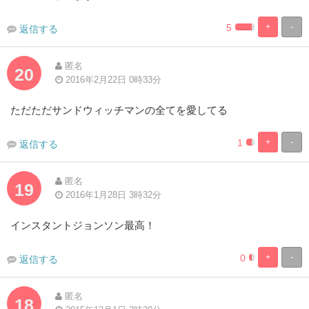
5
+
-
返信する
0.82304526748
99.17695473
Complete
Complete
匿名
20
2016年2月22日 0時33分
ただただサンドウィッチマンの全てを愛してる
1
+
-
返信する
0.8230452674
99.17695473
Complete
Complete
匿名
19
2016年1月28日 3時32分
インスタントジョンソン最高！
0
+
-
返信する
0.8230452674
99.17695473
Complete
Complete
匿名
18