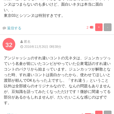
ンヌはつまらないのも多いけど、面白いネタは本当に面白
い、、
東京03とシソンヌは特別すきです。
2
+
-
返信する
0.8230452674
99.17695473
Complete
Complete
匿名
32
2016年11月26日 0時38分
アンジャッシュのすれ違いコントの元ネタは、ジュンカッツっ
ていう名倉が前にいたコンビがやっていた公衆電話のすれ違い
コントのパクリから始まっています。ジュンカッツが解散とな
った時、すれ違いコントは面白かったから、使わせてほしいと
渡部が頼んでOKもらった上ですし、「すれ違う」ということ
以外は全部彼らのオリジナルなので、なんの問題もありません
が、豆知識を語ってみたくなっただけです！微妙に間違ってる
部分があるかもしれませんが、だいたいこんな感じのはずで
す。