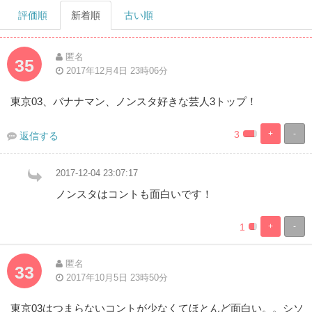
評価順
新着順
古い順
匿名
35
2017年12月4日 23時06分
東京03、バナナマン、ノンスタ好きな芸人3トップ！
3
+
-
返信する
0.82304526748
99.17695473
Complete
Complete
2017-12-04 23:07:17
ノンスタはコントも面白いです！
1
+
-
0.8230452674
99.17695473
Complete
Complete
匿名
33
2017年10月5日 23時50分
東京03はつまらないコントが少なくてほとんど面白い。。シソ