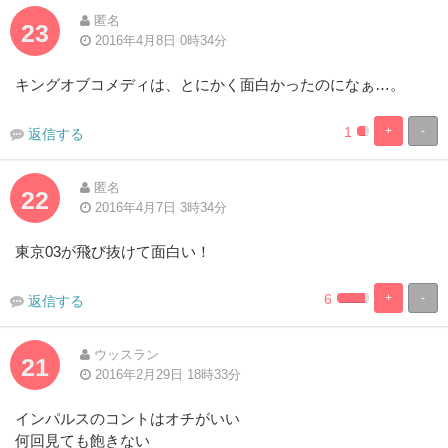
匿名
23
2016年4月8日 0時34分
キングオブコメディは、とにかく面白かったのになぁ…。
1
+
-
返信する
0.8230452674
99.17695473
Complete
Complete
匿名
22
2016年4月7日 3時34分
東京03が飛び抜けて面白い！
6
+
-
返信する
0.823045267489
99.17695473
Complete
Complete
ウッスラン
21
2016年2月29日 18時33分
インパルスのコントはオチがいい
何回見ても飽きない