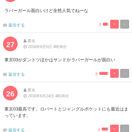
ラバーガール面白いけど全然人気でねーな
3
+
-
返信する
0.82304526748
99.17695473
Complete
Complete
匿名
27
2016年9月5日 4時36分
東京03がダントツほかはサンドかラバーガールが面白い
6
+
-
返信する
0.823045267489
99.17695473
Complete
Complete
匿名
26
2016年6月24日 4時36分
東京03最高です。ロバートとジャングルポケットにも最近はま
っています。
4
+
-
返信する
0.82304526748
99.17695473