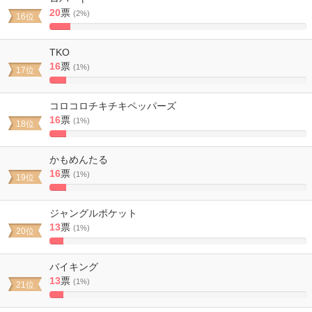
20
票
(2%)
16位
8.2304526748971%
Complete
TKO
16
票
(1%)
17位
6.5843621399177%
Complete
コロコロチキチキペッパーズ
16
票
(1%)
18位
6.5843621399177%
Complete
かもめんたる
16
票
(1%)
19位
6.5843621399177%
Complete
ジャングルポケット
13
票
(1%)
20位
5.3497942386831%
Complete
バイキング
13
票
(1%)
21位
5.3497942386831%
Complete