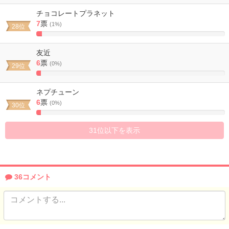
Complete
チョコレートプラネット
7
票
(1%)
28位
2.880658436214%
Complete
友近
6
票
(0%)
29位
2.4691358024691%
Complete
ネプチューン
6
票
(0%)
30位
2.4691358024691%
Complete
31位以下を表示
36コメント