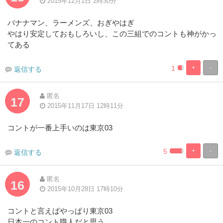
2015年12月1日 2時30分
バナナマン、ラーメンズ、おぎやはぎ
やはり安定しておもしろいし、この三組でのコントも神がかっ
てある
1
+
-
返信する
0.8230452674
99.17695473
Complete
Complete
匿名
17
2015年11月17日 12時11分
コントが一番上手いのは東京03
5
+
-
返信する
0.82304526748
99.17695473
Complete
Complete
匿名
16
2015年10月28日 17時10分
コントと言えばやっぱり東京03
日本一のコント職人だと思う。