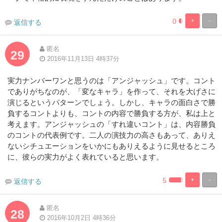
0
+
-
返信する
0.8230452674
99.17695473
Complete
Complete
匿名
29
2016年11月13日 4時37分
実力ナンバーワンと思うのは「アンジャッシュ」です。コント
でありがちなのが、「変なキャラ」を作って、それを大げさに
演じるというパターンでしょう。しかし、キャラの面白さで勝
負するコントよりも、コントの内容で勝負する方が、私は上と
考えます。アンジャッシュの「すれ違いコント」は、内容勝負
のコントの代表例です。二人の演技力の高さもあって、ありえ
ないシチュエーションをいかにもありえるように見せるところ
に、彼らの実力がよく表れていると思います。
5
+
-
返信する
0.82304526748
99.17695473
Complete
Complete
匿名
28
2016年10月2日 4時36分