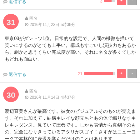
3
+
-
返信する
0.823045267489
99.176954732
Complete
Complete
匿名
31
2016年11月22日 5時38分
東京03がダントツ1位。日常的な設定で、人間の機微を描いて
笑いにするのがとても上手い。構成もすごいし演技力もあるか
ら、劇かと思うくらい完成度が高い。それにネタが多くてしか
もどれも面白い。
21
+
-
返信する
0.82304526748971%
99.176954732
Complete
Complete
匿名
30
2016年11月14日 4時37分
渡辺直美さんが最高です。彼女のビジュアルそのものが笑えま
す。それに加えて，結構キレイな顔立ちとあの体で織りなすキ
レキレダンス。見ていて圧巻です。しかも表情から真剣そのも
の。完全になりきっているアタリがスゴイ！さすがはニューヨ
ークで本格的に表現を学んだだけのことはあります。