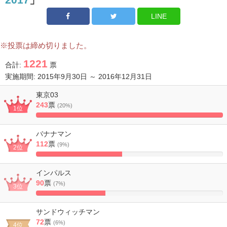
LINE
※投票は締め切りました。
1221
合計:
票
実施期間: 2015年9月30日 ～ 2016年12月31日
東京03
243
票
(20%)
1位
100%
Complete
バナナマン
112
票
(9%)
2位
46.090534979424%
Complete
インパルス
90
票
(7%)
3位
37.037037037037%
Complete
サンドウィッチマン
72
票
(6%)
4位