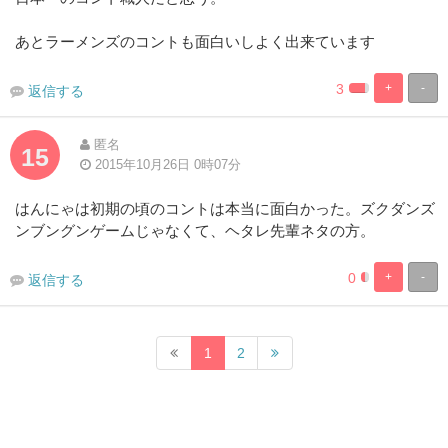
あとラーメンズのコントも面白いしよく出来ています
3
+
-
返信する
0.82304526748
99.17695473
Complete
Complete
匿名
15
2015年10月26日 0時07分
はんにゃは初期の頃のコントは本当に面白かった。ズクダンズ
ンブングンゲームじゃなくて、ヘタレ先輩ネタの方。
0
+
-
返信する
0.8230452674
99.17695473
Complete
Complete
1
2