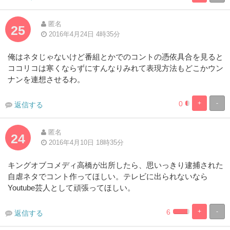
Complete
Complete
匿名
25
2016年4月24日 4時35分
俺はネタじゃないけど番組とかでのコントの憑依具合を見ると
ココリコは寒くならずにすんなりみれて表現方法もどこかウン
ナンを連想させるわ。
0
+
-
返信する
0.8230452674
99.17695473
Complete
Complete
匿名
24
2016年4月10日 18時35分
キングオブコメディ高橋が出所したら、思いっきり逮捕された
自虐ネタでコント作ってほしい。テレビに出られないなら
Youtube芸人として頑張ってほしい。
6
+
-
返信する
0.823045267489
99.17695473
Complete
Complete