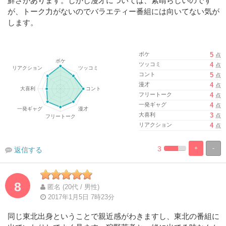
鮮さがあります。しかし漫才については、素晴らしいのです
が、トーク力がないのでバラエティー番組には向いてない気が
します。
ボケ
5
点
ツッコミ
4
点
コント
5
点
漫才
4
点
フリートーク
4
点
一発ギャグ
4
点
大喜利
3
点
リアクション
4
点
3
+
-
返信する
%
100%
Complete
Complete
8
匿名 (20代 / 男性)
2017年1月5日 7時23分
同じ東北出身ということで親近感がわきますし、東北の番組に