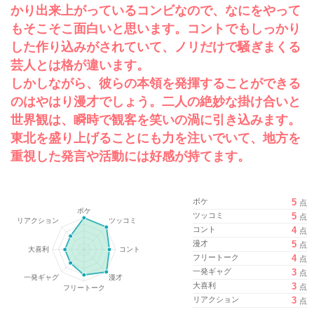
かり出来上がっているコンビなので、なにをやって
もそこそこ面白いと思います。コントでもしっかり
した作り込みがされていて、ノリだけで騒ぎまくる
芸人とは格が違います。
しかしながら、彼らの本領を発揮することができる
のはやはり漫才でしょう。二人の絶妙な掛け合いと
世界観は、瞬時で観客を笑いの渦に引き込みます。
東北を盛り上げることにも力を注いでいて、地方を
重視した発言や活動には好感が持てます。
ボケ
5
点
ツッコミ
5
点
コント
4
点
漫才
5
点
フリートーク
4
点
一発ギャグ
3
点
大喜利
3
点
リアクション
3
点