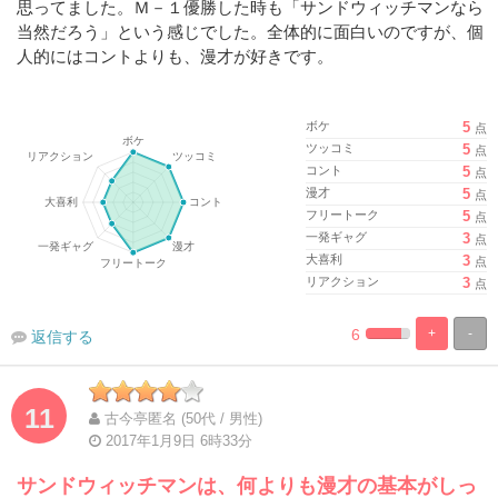
思ってました。Ｍ－１優勝した時も「サンドウィッチマンなら
当然だろう」という感じでした。全体的に面白いのですが、個
人的にはコントよりも、漫才が好きです。
ボケ
5
点
ツッコミ
5
点
コント
5
点
漫才
5
点
フリートーク
5
点
一発ギャグ
3
点
大喜利
3
点
リアクション
3
点
6
+
-
返信する
%
100%
Complete
Complete
11
古今亭匿名 (50代 / 男性)
2017年1月9日 6時33分
サンドウィッチマンは、何よりも漫才の基本がしっ