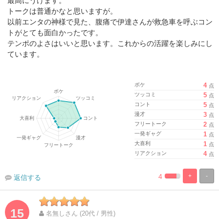
最高にうけます。
トークは普通かなと思いますが。
以前エンタの神様で見た、腹痛で伊達さんが救急車を呼ぶコン
トがとても面白かったです。
テンポのよさはいいと思います。これからの活躍を楽しみにし
ています。
ボケ
4
点
ツッコミ
5
点
コント
5
点
漫才
3
点
フリートーク
2
点
一発ギャグ
1
点
大喜利
1
点
リアクション
4
点
4
+
-
返信する
%
100%
Complete
Complete
15
名無しさん (20代 / 男性)