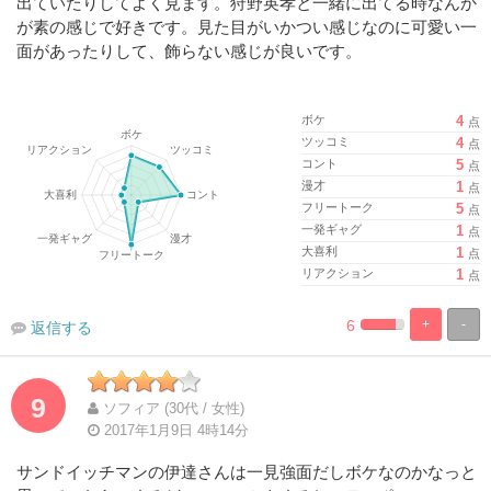
出ていたりしてよく見ます。狩野英孝と一緒に出てる時なんか
が素の感じで好きです。見た目がいかつい感じなのに可愛い一
面があったりして、飾らない感じが良いです。
ボケ
4
点
ツッコミ
4
点
コント
5
点
漫才
1
点
フリートーク
5
点
一発ギャグ
1
点
大喜利
1
点
リアクション
1
点
6
+
-
返信する
%
100%
Complete
Complete
9
ソフィア (30代 / 女性)
2017年1月9日 4時14分
サンドイッチマンの伊達さんは一見強面だしボケなのかなっと