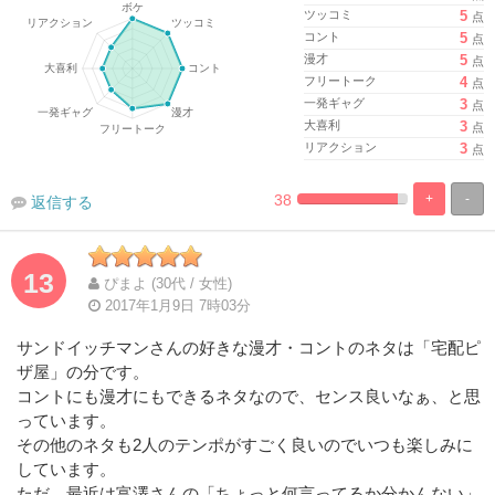
ツッコミ
5
点
コント
5
点
漫才
5
点
フリートーク
4
点
一発ギャグ
3
点
大喜利
3
点
リアクション
3
点
38
+
-
返信する
%
100%
Complete
Complete
13
ぴまよ (30代 / 女性)
2017年1月9日 7時03分
サンドイッチマンさんの好きな漫才・コントのネタは「宅配ピ
ザ屋」の分です。
コントにも漫才にもできるネタなので、センス良いなぁ、と思
っています。
その他のネタも2人のテンポがすごく良いのでいつも楽しみに
しています。
ただ、最近は富澤さんの「ちょっと何言ってるか分かんない」