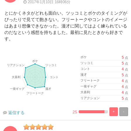
2017年1月10日 16時06分
とにかくネタがどれも面白い。ツッコミとボケのタイミングが
ぴったりで見てて飽きない。フリートークやコントのイメージ
はあまり想像できなかった。漫才に関してはよく練られている
のだなという感想を持ちました。最初に見たときから好きで
す。
ボケ
5
点
ツッコミ
5
点
コント
4
点
漫才
5
点
フリートーク
4
点
一発ギャグ
4
点
大喜利
4
点
リアクション
5
点
25
+
-
返信する
%
100%
Complete
Complete