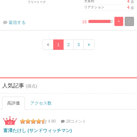
大喜利
4
点
リアクション
4
点
16
+
-
返信する
%
100%
Complete
Complete
1
2
3
人気記事
(採点)
高評価
アクセス数
4.80
18コメント
1位
富澤たけし (サンドウィッチマン)