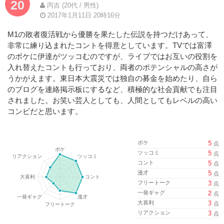
20
丙吉 (20代 / 男性)
2017年1月11日 20時16分
M1の敗者復活戦から優勝を果たした伝説を持つだけあって、
非常に練り込まれたコントを得意としています。TVでは富澤
のボケに伊達がツッコむのですが、ライブではお互いの役割を
入れ替えたコントも行っており、両者のポテンシャルの高さが
うかがえます。東日本大震災では独自の募金を始めたり、自ら
のブログを連絡掲示板にするなど、積極的な社会貢献でも注目
されました。お笑い芸人としても、人間としてもレベルの高い
コンビだと思います。
ボケ
5
点
ツッコミ
5
点
コント
5
点
漫才
5
点
フリートーク
3
点
一発ギャグ
2
点
大喜利
3
点
リアクション
3
点