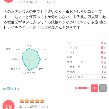
2017年1月10日 8時37分
今のお笑い芸人の中でも間違いなく一番おもしろいコンビで
す。「ちょっと何言ってるか分からない」や失礼な万人等、あ
る程度必ずネタに入ってくる鉄板ネタが多いですが、安定感は
ピカイチです。伊達さんも富澤さんも好きです！
ボケ
5
点
ツッコミ
5
点
コント
5
点
漫才
5
点
フリートーク
5
点
一発ギャグ
3
点
大喜利
3
点
リアクション
4
点
6
+
-
返信する
%
100%
Complete
Complete
16
もも (20代 / 女性)