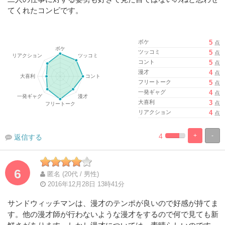
てくれたコンビです。
ボケ
5
点
ツッコミ
5
点
コント
5
点
漫才
4
点
フリートーク
5
点
一発ギャグ
4
点
大喜利
3
点
リアクション
4
点
4
+
-
返信する
%
100%
Complete
Complete
6
匿名 (20代 / 男性)
2016年12月28日 13時41分
サンドウィッチマンは、漫才のテンポが良いので好感が持てま
す。他の漫才師が行わないような漫才をするので何で見ても新