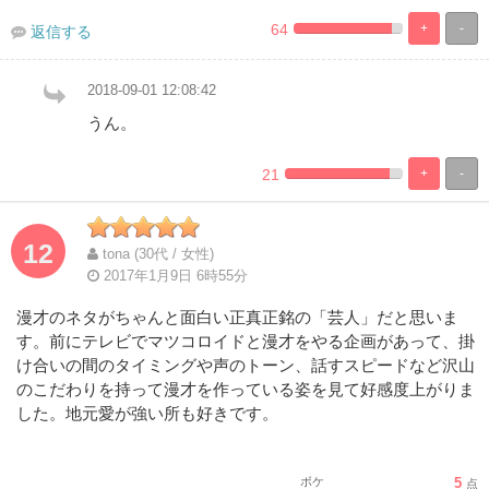
64
+
-
返信する
%
100%
Complete
Complete
2018-09-01 12:08:42
うん。
21
+
-
%
100%
Complete
Complete
12
tona (30代 / 女性)
2017年1月9日 6時55分
漫才のネタがちゃんと面白い正真正銘の「芸人」だと思いま
す。前にテレビでマツコロイドと漫才をやる企画があって、掛
け合いの間のタイミングや声のトーン、話すスピードなど沢山
のこだわりを持って漫才を作っている姿を見て好感度上がりま
した。地元愛が強い所も好きです。
ボケ
5
点