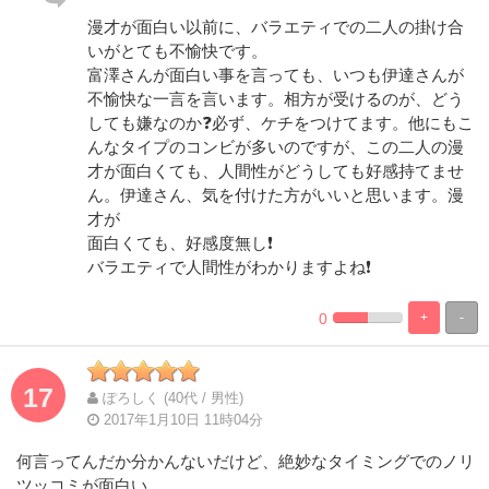
漫才が面白い以前に、バラエティでの二人の掛け合
いがとても不愉快です。
富澤さんが面白い事を言っても、いつも伊達さんが
不愉快な一言を言います。相方が受けるのが、どう
しても嫌なのか❓必ず、ケチをつけてます。他にもこ
んなタイプのコンビが多いのですが、この二人の漫
才が面白くても、人間性がどうしても好感持てませ
ん。伊達さん、気を付けた方がいいと思います。漫
才が
面白くても、好感度無し❗️
バラエティで人間性がわかりますよね❗️
0
+
-
%
100%
Complete
Complete
17
ぽろしく (40代 / 男性)
2017年1月10日 11時04分
何言ってんだか分かんないだけど、絶妙なタイミングでのノリ
ツッコミが面白い。