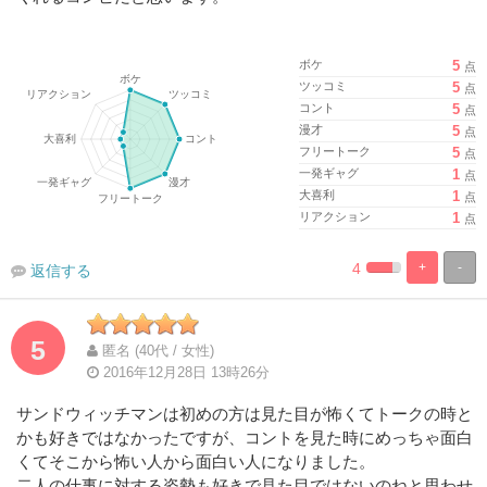
ボケ
5
点
ツッコミ
5
点
コント
5
点
漫才
5
点
フリートーク
5
点
一発ギャグ
1
点
大喜利
1
点
リアクション
1
点
4
+
-
返信する
%
100%
Complete
Complete
5
匿名 (40代 / 女性)
2016年12月28日 13時26分
サンドウィッチマンは初めの方は見た目が怖くてトークの時と
かも好きではなかったですが、コントを見た時にめっちゃ面白
くてそこから怖い人から面白い人になりました。
二人の仕事に対する姿勢も好きで見た目ではないのねと思わせ