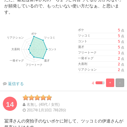
が頻発しているので、もったいない使い方だなぁ、と思いま
す。
ボケ
5
点
ツッコミ
5
点
コント
5
点
漫才
5
点
フリートーク
3
点
一発ギャグ
2
点
大喜利
2
点
リアクション
2
点
4
+
-
返信する
%
100%
Complete
Complete
14
名無し (40代 / 女性)
2017年1月10日 7時28分
冨澤さんの突拍子のないボケに対して、ツッコミの伊達さんが