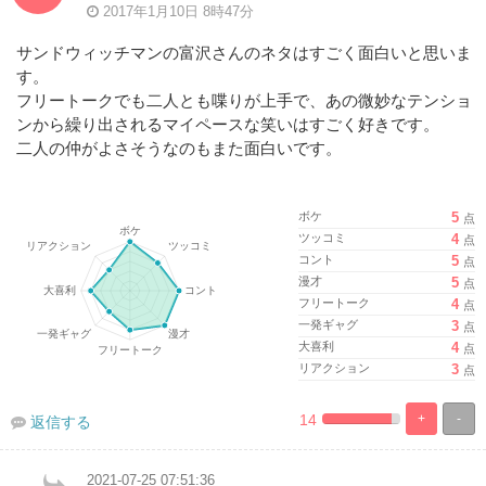
2017年1月10日 8時47分
サンドウィッチマンの富沢さんのネタはすごく面白いと思いま
す。
フリートークでも二人とも喋りが上手で、あの微妙なテンショ
ンから繰り出されるマイペースな笑いはすごく好きです。
二人の仲がよさそうなのもまた面白いです。
ボケ
5
点
ツッコミ
4
点
コント
5
点
漫才
5
点
フリートーク
4
点
一発ギャグ
3
点
大喜利
4
点
リアクション
3
点
14
+
-
返信する
%
100%
Complete
Complete
2021-07-25 07:51:36