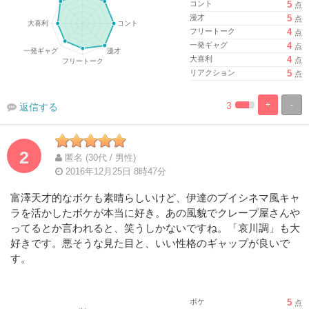
コント
5
点
漫才
5
点
フリートーク
4
点
一発ギャグ
4
点
大喜利
4
点
リアクション
5
点
3
+
-
返信する
%
100%
Complete
Complete
2
匿名 (30代 / 男性)
2016年12月25日 8時47分
富澤天才的なボケも素晴らしいけど、伊達のブイシネマ風キャ
ラを活かしたボケが本当に好き。あの風貌でクレープ屋さんや
ってるとか言われると、笑うしかないですね。「哀川調」も大
好きです。悪そうな見た目と、いい性格のギャップが良いで
す。
ボケ
5
点