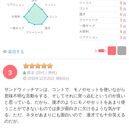
ツッコミ
4
点
コント
5
点
漫才
4
点
フリートーク
3
点
一発ギャグ
3
点
大喜利
4
点
リアクション
3
点
3
+
-
返信する
%
100%
Complete
Complete
3
匿名 (20代 / 男性)
2016年12月25日 9時01分
サンドウィッチマンは、コントで、モノやセットを使いながら
意味不明な言動をする、そしてそれに突っ込むというのが良い
と思っている。だから、漫才のようにモノやセットをあまり使
うことができないものでは多少面白さに欠けるような気がす
る。ただ、ネタがあまりにも面白いので、漫才でも十分笑える
のだが。