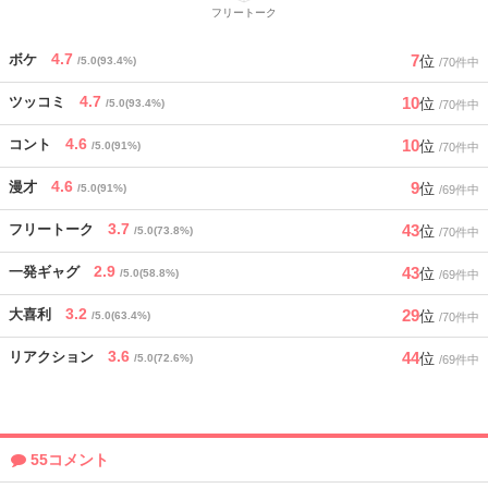
4.7
7
ボケ
位
/5.0(93.4%)
/70件中
4.7
10
ツッコミ
位
/5.0(93.4%)
/70件中
4.6
10
コント
位
/5.0(91%)
/70件中
4.6
9
漫才
位
/5.0(91%)
/69件中
3.7
43
フリートーク
位
/5.0(73.8%)
/70件中
2.9
43
一発ギャグ
位
/5.0(58.8%)
/69件中
3.2
29
大喜利
位
/5.0(63.4%)
/70件中
3.6
44
リアクション
位
/5.0(72.6%)
/69件中
55コメント