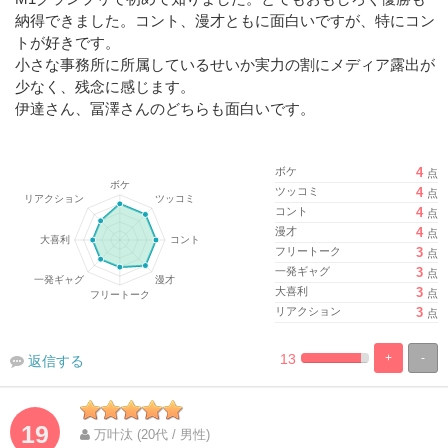
納得できました。コント、漫才ともに面白いですが、特にコン
トが好きです。
小さな事務所に所属しているせいか実力の割にメディア露出が
少なく、残念に感じます。
伊達さん、冨澤さんのどちらも面白いです。
ボケ
4
点
ツッコミ
4
点
コント
4
点
漫才
4
点
フリートーク
3
点
一発ギャグ
3
点
大喜利
3
点
リアクション
3
点
13
+
-
返信する
%
100%
Complete
Complete
19
万叶汰 (20代 / 男性)