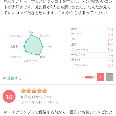
思っていたら、するどいツッコミをするし、テンポのいいコン
トが大好きです。見た目が2人とも膨よかだし、なんだか見て
ていいコンビだなと思います。これからも頑張って下さい！
ボケ
5
点
ツッコミ
5
点
コント
5
点
漫才
5
点
フリートーク
3
点
一発ギャグ
3
点
大喜利
3
点
リアクション
3
点
4
+
-
返信する
%
100%
Complete
Complete
10
匿名 (30代 / 男性)
2017年1月9日 6時26分
Ｍ－１グランプリで優勝する前から、面白いお笑いコンビだと