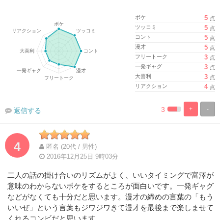
ボケ
5
点
ツッコミ
5
点
コント
5
点
漫才
5
点
フリートーク
3
点
一発ギャグ
3
点
大喜利
3
点
リアクション
4
点
3
+
-
返信する
%
100%
Complete
Complete
4
匿名 (20代 / 男性)
2016年12月25日 9時03分
二人の話の掛け合いのリズムがよく、いいタイミングで富澤が
意味のわからないボケをするところが面白いです。一発ギャグ
などがなくても十分だと思います。漫才の締めの言葉の「もう
いいぜ」という言葉もジワジワきて漫才を最後まで楽しませて
くれるコンビだと思います。