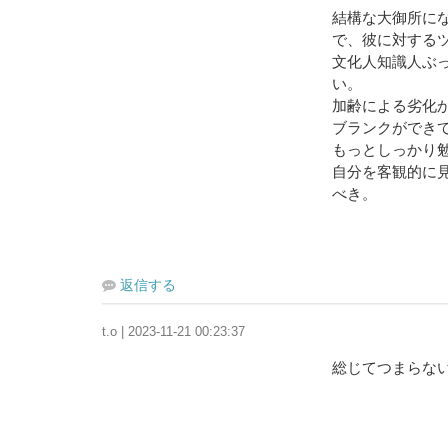
結構な大御所に
で、彼に対する
文化人知識人ぶ
い。
加齢による劣化
ブランクができ
もっとしっかり
自分を客観的に
べき。
返信する
t.o | 2023-11-21 00:23:37
総じてつまらな