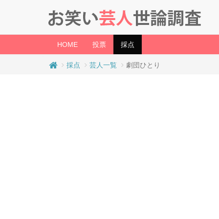
(current)
HOME
投票
採点
採点
芸人一覧
劇団ひとり