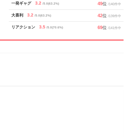
3.2
49
一発ギャグ
位
/5.0(63.2%)
/140件中
3.2
42
大喜利
位
/5.0(63.2%)
/139件中
3.5
69
リアクション
位
/5.0(70.6%)
/141件中