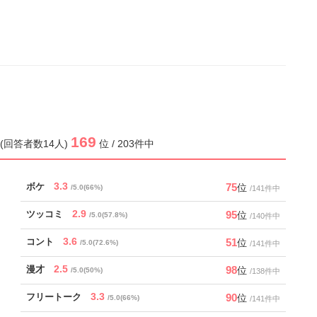
169
.0 (回答者数14人)
位 / 203件中
3.3
75
ボケ
位
/5.0(66%)
/141件中
2.9
95
ツッコミ
位
/5.0(57.8%)
/140件中
3.6
51
コント
位
/5.0(72.6%)
/141件中
2.5
98
漫才
位
/5.0(50%)
/138件中
3.3
90
フリートーク
位
/5.0(66%)
/141件中