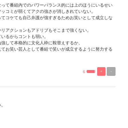
なって番組内でのパワーバランス的には上のほうにいるせい
ツッコミが弱くてアクの強さが消しきれていない。
ってコケても自己弁護が強すぎるためお笑いとして成立しな
かリアクションもアドリブもそこまで強くない。
ているからコントも弱い。
勉強して本格的に文化人枠に鞍替えするか、
見てお笑い芸人として番組で笑いが成立するように努力する
6
+
-
%
100%
Complete
Complete
い。