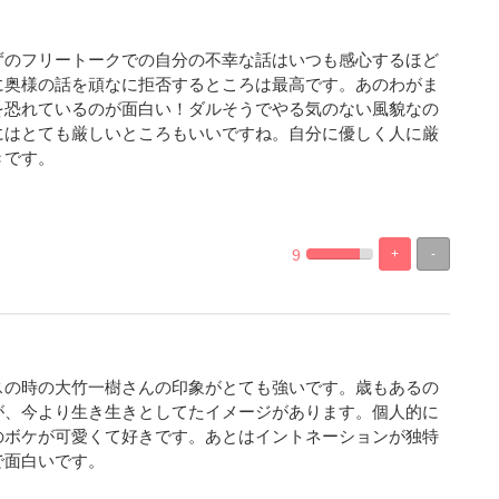
ずのフリートークでの自分の不幸な話はいつも感心するほど
に奥様の話を頑なに拒否するところは最高です。あのわがま
を恐れているのが面白い！ダルそうでやる気のない風貌なの
にはとても厳しいところもいいですね。自分に優しく人に厳
きです。
9
+
-
%
100%
Complete
Complete
スの時の大竹一樹さんの印象がとても強いです。歳もあるの
が、今より生き生きとしてたイメージがあります。個人的に
のボケが可愛くて好きです。あとはイントネーションが独特
で面白いです。