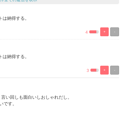
トは納得する。
4
+
-
%
100%
Complete
Complete
トは納得する。
3
+
-
%
100%
Complete
Complete
。言い回しも面白いしおしゃれだし。
いです。