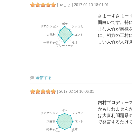
| やしょ | 2017-02-10 18:01:01
さまーずさまー
面白いです。特
まな大竹が奥様
に、相方の三村
しい大竹が大好
返信する
| 2017-02-14 10:06:01
内村プロデュー
かもしれません
は大喜利問題系
で発言するだけ