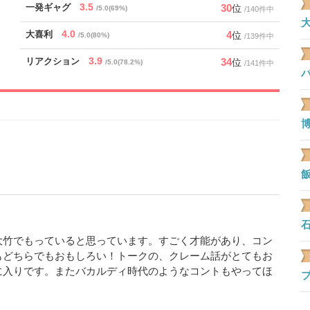
3.5
30
一発ギャグ
位
/5.0(69%)
/140件中
大
4.0
4
大喜利
位
/5.0(80%)
/139件中
3.9
34
リアクション
位
/5.0(78.2%)
/141件中
博
飯
石
大竹でもっていると思っています。すごく才能があり、コン
もどちらでもおもしろい！トークの、クレーム話がとてもお
に入りです。またバカルディ時代のようなコントもやってほ