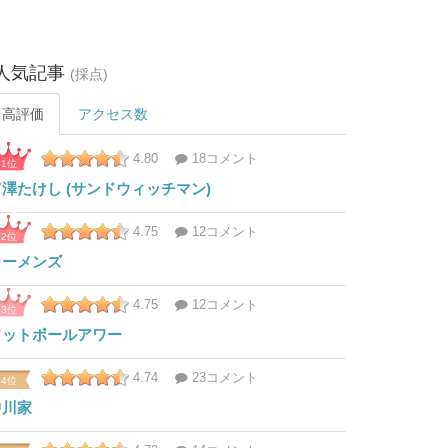
人気記事
(採点)
高評価
アクセス数
4.80
18コメント
1位
富澤たけし (サンドウィッチマン)
4.75
12コメント
2位
ラーメンズ
4.75
12コメント
3位
フットボールアワー
4.74
23コメント
4位
中川家