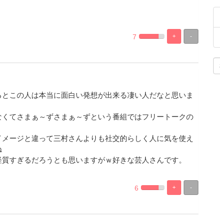
7
+
-
%
100%
Complete
Complete
るとこの人は本当に面白い発想が出来る凄い人だなと思いま
なくてさまぁ～ずさまぁ～ずという番組ではフリートークの
イメージと違って三村さんよりも社交的らしく人に気を使え
ね
経質すぎるだろうとも思いますがｗ好きな芸人さんです。
6
+
-
%
100%
Complete
Complete