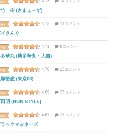
4.73
14コメント
5位
竹一樹 (さまぁ～ず)
4.73
11コメント
6位
バイきんぐ
4.71
8コメント
7位
多華丸 (博多華丸・大吉)
4.70
13コメント
8位
塚悟志 (東京03)
4.69
23コメント
9位
田明 (NON STYLE)
4.67
17コメント
10位
ブラックマヨネーズ