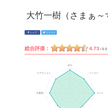
大竹一樹（さまぁ～
シェア
ツイート
総合評価：
4.73
/ 5