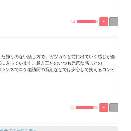
14
+
-
%
100%
Complete
Complete
した飾りのない話し方で、ガツガツと前に出ていく感じが全
気に入っています。相方三村のいつも元気な感じとの
バランスでロケ地訪問の番組などでは安心して笑えるコンビ
11
+
-
%
100%
Complete
Complete
件全ての返信を表示