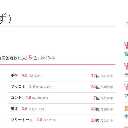
ず）
5
.0 (回答者数11人)
位 / 203件中
4.6
12
ボケ
位
/5.0(91%)
/141件中
3.9
34
ツッコミ
位
/5.0(78.2%)
/140件中
4.8
7
コント
位
/5.0(96.4%)
/141件中
3.6
40
漫才
位
/5.0(71.2%)
/138件中
4.6
10
フリートーク
位
/5.0(91%)
/141件中