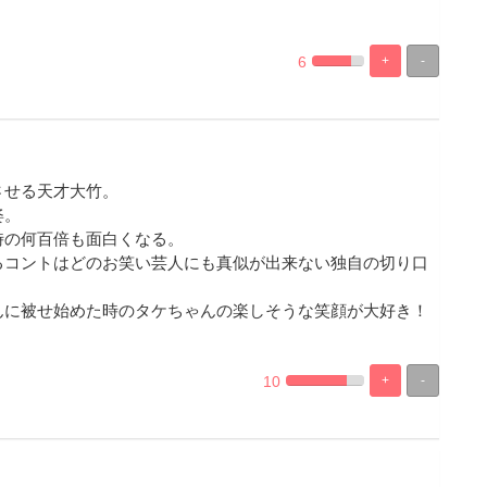
6
+
-
%
100%
Complete
Complete
させる天才大竹。
姿。
時の何百倍も面白くなる。
るコントはどのお笑い芸人にも真似が出来ない独自の切り口
んに被せ始めた時のタケちゃんの楽しそうな笑顔が大好き！
10
+
-
%
100%
Complete
Complete