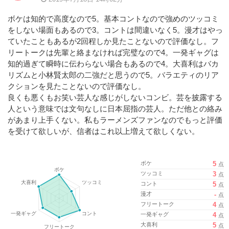
ボケは知的で高度なので5。基本コントなので強めのツッコミ
をしない場面もあるので3。コントは間違いなく5。漫才はやっ
ていたこともあるが2回程しか見たことないので評価なし。フ
リートークは先輩と絡まなければ完璧なので4。一発ギャグは
知的過ぎて瞬時に伝わらない場合もあるので4。大喜利はバカ
リズムと小林賢太郎の二強だと思うので5。バラエティのリア
クションを見たことないので評価なし。
良くも悪くもお笑い芸人な感じがしないコンビ。芸を披露する
人という意味では文句なしに日本屈指の芸人。ただ他との絡み
があまり上手くない。私もラーメンズファンなのでもっと評価
を受けて欲しいが、信者はこれ以上増えて欲しくない。
ボケ
5
点
ツッコミ
3
点
コント
5
点
漫才
-
点
フリートーク
4
点
一発ギャグ
4
点
大喜利
5
点