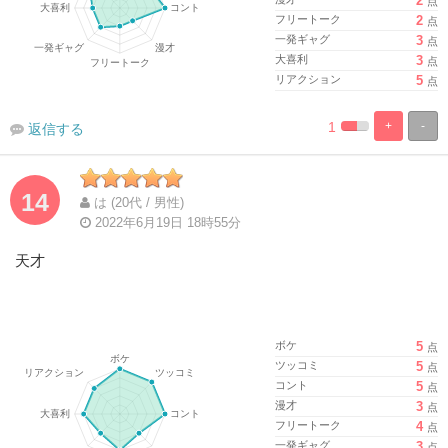
2
点
フリートーク
2
点
一発ギャグ
3
点
大喜利
3
点
リアクション
5
点
1
+
-
返信する
%
100%
Complete
Complete
14
は (20代 / 男性)
2022年6月19日 18時55分
天才
ボケ
5
点
ツッコミ
5
点
コント
5
点
漫才
3
点
フリートーク
4
点
一発ギャグ
3
点