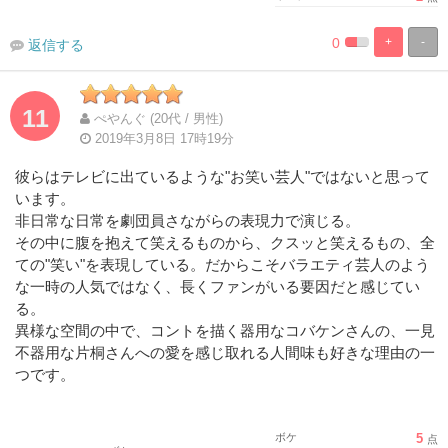
0
+
-
返信する
%
100%
Complete
Complete
11
ぺやんぐ (20代 / 男性)
2019年3月8日 17時19分
彼らはテレビに出ているような"お笑い芸人"ではないと思って
います。
非日常な日常を劇団員さながらの表現力で演じる。
その中に腹を抱えて笑えるものから、クスッと笑えるもの、全
ての"笑い"を表現している。だからこそバラエティ芸人のよう
な一時の人気ではなく、長くファンがいる要因だと感じてい
る。
異様な空間の中で、コントを描く器用なコバケンさんの、一見
不器用な片桐さんへの愛を感じ取れる人間味も好きな理由の一
つです。
ボケ
5
点