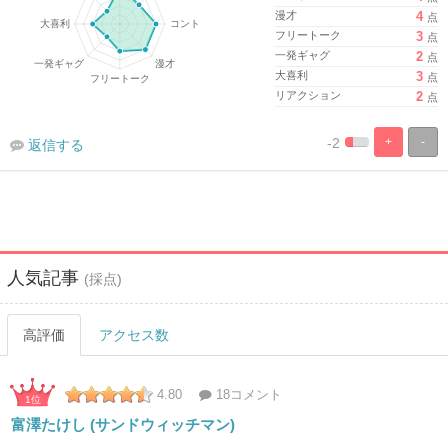
漫才
4
点
フリートーク
3
点
一発ギャグ
2
点
大喜利
3
点
リアクション
2
点
-2
+
-
返信する
%
100%
Complete
Complete
人気記事
(採点)
高評価
アクセス数
4.80
18コメント
1位
富澤たけし (サンドウィッチマン)