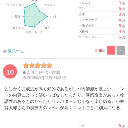
ツッコミ
3
点
コント
5
点
漫才
3
点
フリートーク
4
点
一発ギャグ
5
点
大喜利
4
点
リアクション
5
点
0
+
-
返信する
%
100%
Complete
Complete
10
山田子 (40代 / 女性)
2018年9月27日 8時31分
とにかく完成度が高く知的であるが、バカ加減が激しい。コン
トの内容によって笑いっぱなしだったり、喜怒哀楽があって物
語性のあるものだったりワンパターンじゃなく楽しめる。小林
賢太郎さんの演技力のレベルが高くコントごとに別人になる。
ボケ
5
点