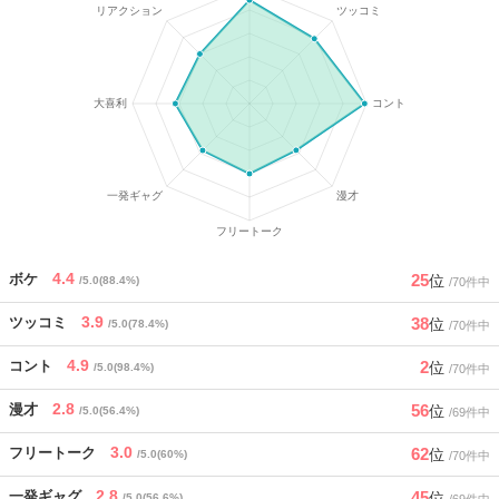
4.4
25
ボケ
位
/5.0(88.4%)
/70件中
3.9
38
ツッコミ
位
/5.0(78.4%)
/70件中
4.9
2
コント
位
/5.0(98.4%)
/70件中
2.8
56
漫才
位
/5.0(56.4%)
/69件中
3.0
62
フリートーク
位
/5.0(60%)
/70件中
2.8
45
一発ギャグ
位
/5.0(56.6%)