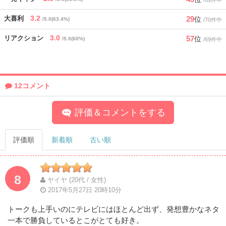
/69件中
3.2
29
大喜利
位
/5.0(63.4%)
/70件中
3.0
57
リアクション
位
/5.0(60%)
/69件中
12コメント
評価＆コメントをする
評価順
新着順
古い順
8
ヤイヤ (20代 / 女性)
2017年5月27日 20時10分
トークも上手いのにテレビにはほとんど出ず、発想豊かなネタ
一本で勝負しているとこがとても好き。