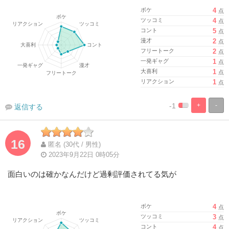
ボケ
4
点
ツッコミ
4
点
コント
5
点
漫才
2
点
フリートーク
2
点
一発ギャグ
1
点
大喜利
1
点
リアクション
1
点
-1
+
-
返信する
%
100%
Complete
Complete
16
匿名 (30代 / 男性)
2023年9月22日 0時05分
面白いのは確かなんだけど過剰評価されてる気が
ボケ
4
点
ツッコミ
3
点
コント
4
点