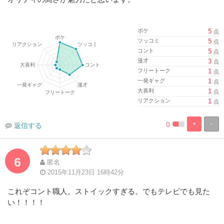
ボケ
5
点
ツッコミ
5
点
コント
5
点
漫才
3
点
フリートーク
1
点
一発ギャグ
1
点
大喜利
1
点
リアクション
1
点
0
+
-
返信する
%
100%
Complete
Complete
6
匿名
2015年11月23日 16時42分
これぞコント職人。ストイックすぎる。でもテレビでも見た
い！！！！