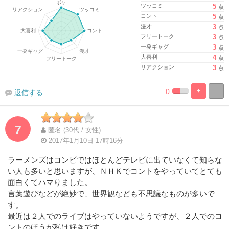
ツッコミ
5
点
コント
5
点
漫才
3
点
フリートーク
3
点
一発ギャグ
3
点
大喜利
4
点
リアクション
3
点
0
+
-
返信する
%
100%
Complete
Complete
7
匿名 (30代 / 女性)
2017年1月10日 17時16分
ラーメンズはコンビではほとんどテレビに出ていなくて知らな
い人も多いと思いますが、ＮＨＫでコントをやっていてとても
面白くてハマりました。
言葉遊びなどが絶妙で、世界観なども不思議なものが多いで
す。
最近は２人でのライブはやっていないようですが、２人でのコ
ントのほうが私は好きです。