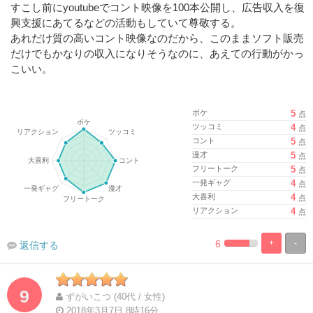
すこし前にyoutubeでコント映像を100本公開し、広告収入を復
興支援にあてるなどの活動もしていて尊敬する。
あれだけ質の高いコント映像なのだから、このままソフト販売
だけでもかなりの収入になりそうなのに、あえての行動がかっ
こいい。
ボケ
5
点
ツッコミ
4
点
コント
5
点
漫才
5
点
フリートーク
5
点
一発ギャグ
4
点
大喜利
4
点
リアクション
4
点
6
+
-
返信する
%
100%
Complete
Complete
9
ずがいこつ (40代 / 女性)
2018年3月7日 8時16分