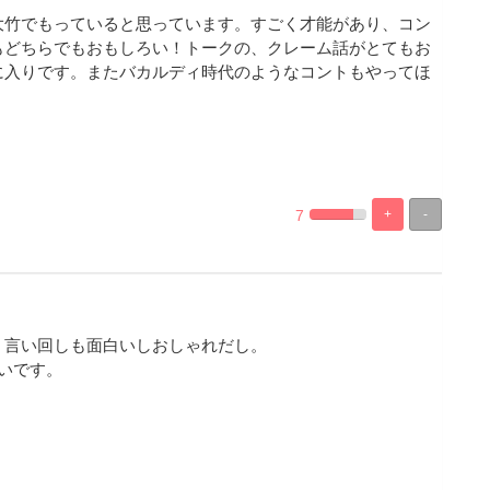
大竹でもっていると思っています。すごく才能があり、コン
もどちらでもおもしろい！トークの、クレーム話がとてもお
に入りです。またバカルディ時代のようなコントもやってほ
7
+
-
%
100%
Complete
Complete
。言い回しも面白いしおしゃれだし。
いです。