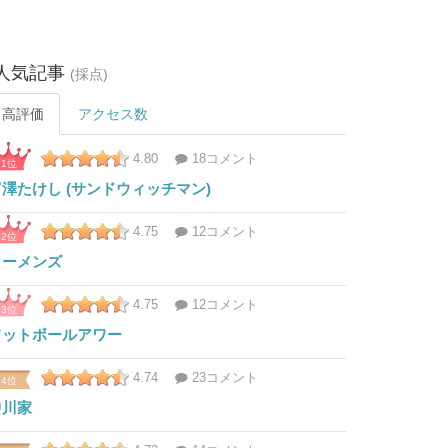
人気記事
(採点)
高評価
アクセス数
4.80
18コメント
1位
富澤たけし (サンドウィッチマン)
4.75
12コメント
2位
ラーメンズ
4.75
12コメント
3位
フットボールアワー
4.74
23コメント
4位
中川家