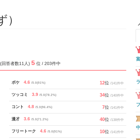
ず）
5
.0 (回答者数11人)
位 / 203件中
4.6
12
ボケ
位
/5.0(91%)
/141件中
3.9
34
ツッコミ
位
/5.0(78.2%)
/140件中
4.8
7
コント
位
/5.0(96.4%)
/141件中
3.6
40
漫才
位
/5.0(71.2%)
/138件中
4.6
10
フリートーク
位
/5.0(91%)
/141件中