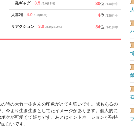
3.5
30
一発ギャグ
位
/5.0(69%)
/140件中
大
4.0
4
大喜利
位
/5.0(80%)
/139件中
3.9
34
リアクション
位
/5.0(78.2%)
/141件中
博
飯
石
スの時の大竹一樹さんの印象がとても強いです。歳もあるの
が、今より生き生きとしてたイメージがあります。個人的に
のボケが可愛くて好きです。あとはイントネーションが独特
で面白いです。