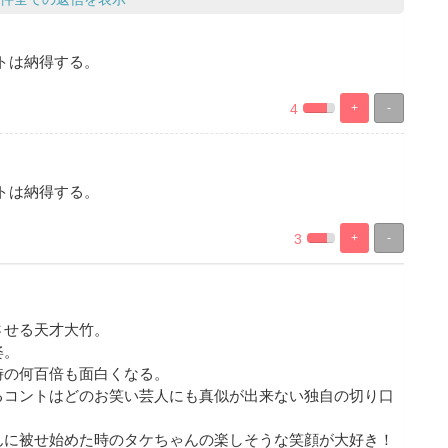
トは納得する。
4
+
-
%
100%
Complete
Complete
トは納得する。
3
+
-
%
100%
Complete
Complete
させる天才大竹。
姿。
時の何百倍も面白くなる。
るコントはどのお笑い芸人にも真似が出来ない独自の切り口
んに被せ始めた時のタケちゃんの楽しそうな笑顔が大好き！