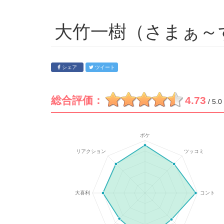
大竹一樹（さまぁ～
シェア
ツイート
総合評価：
4.73
/ 5