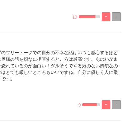
10
+
-
%
100%
Complete
Complete
ずのフリートークでの自分の不幸な話はいつも感心するほど
に奥様の話を頑なに拒否するところは最高です。あのわがま
を恐れているのが面白い！ダルそうでやる気のない風貌なの
にはとても厳しいところもいいですね。自分に優しく人に厳
きです。
9
+
-
%
100%
Complete
Complete