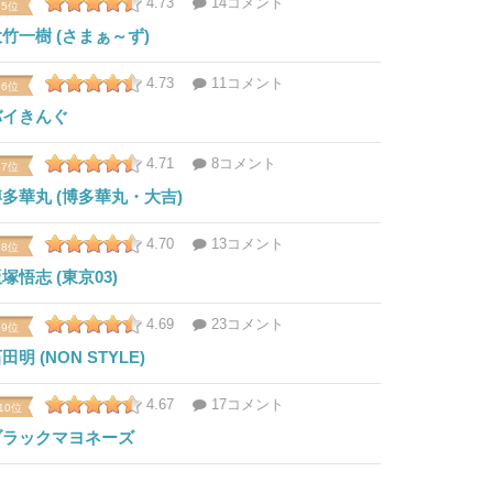
4.73
14コメント
5位
竹一樹 (さまぁ～ず)
4.73
11コメント
6位
バイきんぐ
4.71
8コメント
7位
多華丸 (博多華丸・大吉)
4.70
13コメント
8位
塚悟志 (東京03)
4.69
23コメント
9位
田明 (NON STYLE)
4.67
17コメント
10位
ブラックマヨネーズ