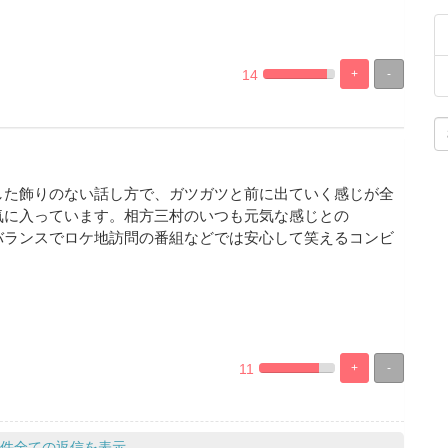
14
+
-
%
100%
Complete
Complete
した飾りのない話し方で、ガツガツと前に出ていく感じが全
気に入っています。相方三村のいつも元気な感じとの
バランスでロケ地訪問の番組などでは安心して笑えるコンビ
11
+
-
%
100%
Complete
Complete
件全ての返信を表示