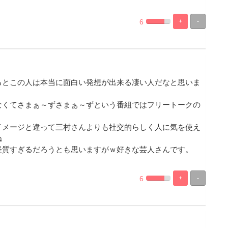
6
+
-
%
100%
Complete
Complete
るとこの人は本当に面白い発想が出来る凄い人だなと思いま
なくてさまぁ～ずさまぁ～ずという番組ではフリートークの
イメージと違って三村さんよりも社交的らしく人に気を使え
ね
経質すぎるだろうとも思いますがｗ好きな芸人さんです。
6
+
-
%
100%
Complete
Complete