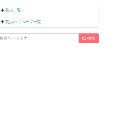
芸人一覧
芸人のグループ一覧
検索