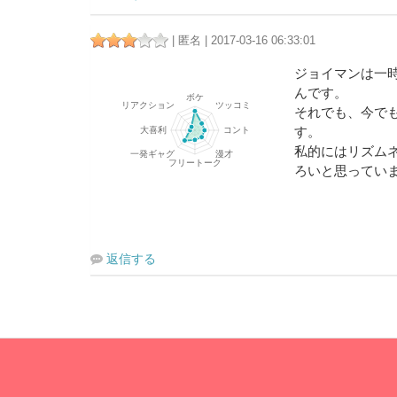
| 匿名 | 2017-03-16 06:33:01
ジョイマンは一
んです。
それでも、今で
す。
私的にはリズム
ろいと思ってい
返信する