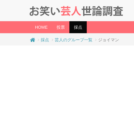
(current)
HOME
投票
採点
採点
芸人のグループ一覧
ジョイマン