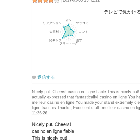
| 2017-05-05 13:41:22
テレビで見かけ
返信する
Nicely put. Cheers! casino en ligne fiable This is nicely put
actually expressed that fantastically! casino en ligne You ha
meilleur casino en ligne You made your stand extremely clea
ligne francais Thanks, Excellent stuff! meilleur casino en li
11:36:26
Nicely put. Cheers!
casino en ligne fiable
This is nicely put! .