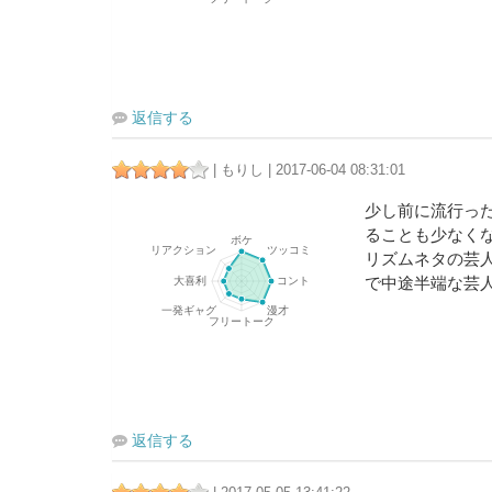
返信する
| もりし | 2017-06-04 08:31:01
少し前に流行っ
ることも少なく
リズムネタの芸
で中途半端な芸
返信する