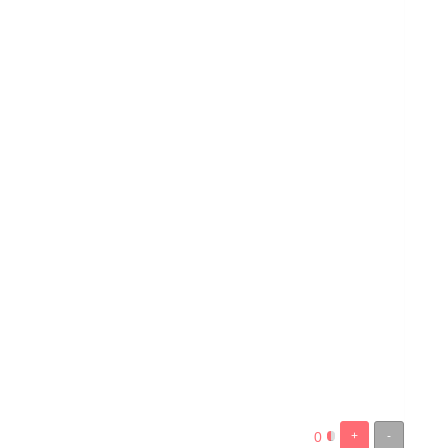
0
+
-
%
100%