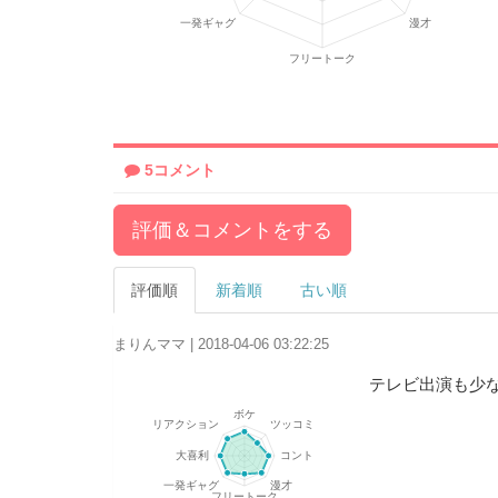
5コメント
評価＆コメントをする
評価順
新着順
古い順
まりんママ | 2018-04-06 03:22:25
テレビ出演も少