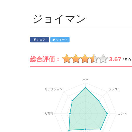
ジョイマン
シェア
ツイート
総合評価：
3.67
/ 5