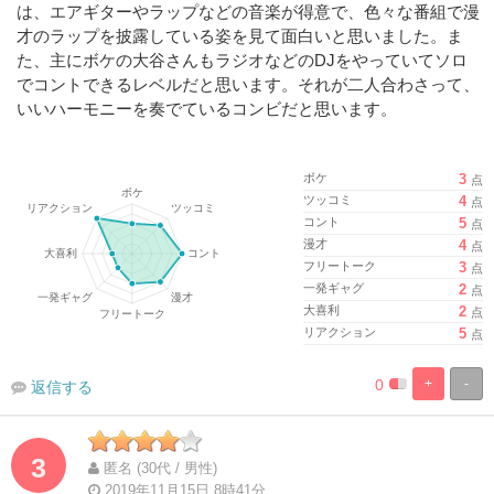
は、エアギターやラップなどの音楽が得意で、色々な番組で漫
才のラップを披露している姿を見て面白いと思いました。ま
た、主にボケの大谷さんもラジオなどのDJをやっていてソロ
でコントできるレベルだと思います。それが二人合わさって、
いいハーモニーを奏でているコンビだと思います。
ボケ
3
点
ツッコミ
4
点
コント
5
点
漫才
4
点
フリートーク
3
点
一発ギャグ
2
点
大喜利
2
点
リアクション
5
点
0
+
-
返信する
%
100%
Complete
Complete
3
匿名 (30代 / 男性)
2019年11月15日 8時41分