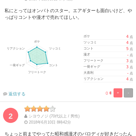
私にとってはオンバトのスター。エアギターも面白いけど、や
っぱりコントや漫才で売れてほしい。
ボケ
4
点
ツッコミ
4
点
コント
5
点
漫才
-
点
フリートーク
3
点
一発ギャグ
3
点
大喜利
-
点
リアクション
4
点
0
+
-
返信する
%
100%
Complete
Complete
2
シヨウノジ (70代以上 / 男性)
2018年6月10日 8時42分
ちょっと前までやってた昭和感漫才のパロディが好きだったん