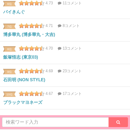
4.73
11コメント
6位
バイきんぐ
4.71
8コメント
7位
博多華丸 (博多華丸・大吉)
4.70
13コメント
8位
飯塚悟志 (東京03)
4.69
23コメント
9位
石田明 (NON STYLE)
4.67
17コメント
10位
ブラックマヨネーズ