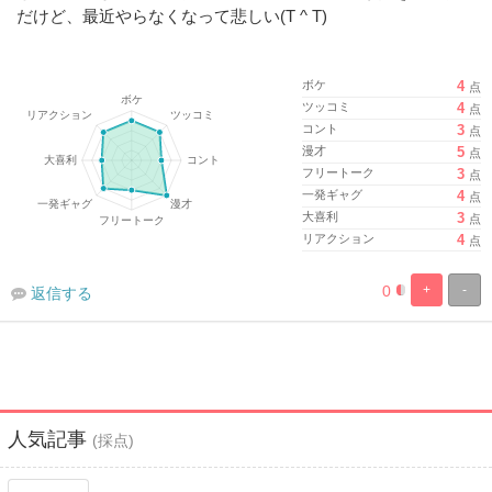
だけど、最近やらなくなって悲しい(T ^ T)
ボケ
4
点
ツッコミ
4
点
コント
3
点
漫才
5
点
フリートーク
3
点
一発ギャグ
4
点
大喜利
3
点
リアクション
4
点
0
+
-
返信する
%
100%
Complete
Complete
人気記事
(採点)