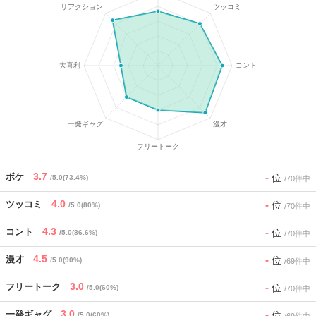
3.7
-
ボケ
位
/5.0(73.4%)
/70件中
4.0
-
ツッコミ
位
/5.0(80%)
/70件中
4.3
-
コント
位
/5.0(86.6%)
/70件中
4.5
-
漫才
位
/5.0(90%)
/69件中
3.0
-
フリートーク
位
/5.0(60%)
/70件中
3.0
-
一発ギャグ
位
/5.0(60%)