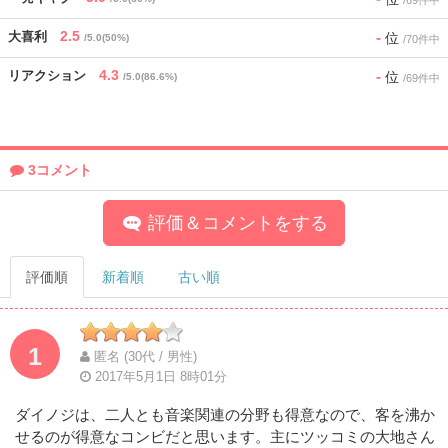
/69件中
2.5
-
大喜利
位
/5.0(50%)
/70件中
4.3
-
リアクション
位
/5.0(86.6%)
/69件中
3コメント
評価＆コメントをする
評価順
新着順
古い順
1
匿名 (30代 / 男性)
2017年5月1日 8時01分
ダイノジは、二人とも音楽関連の分野も得意なので、客を沸か
せるのが得意なコンビだと思います。主にツッコミの大地さん