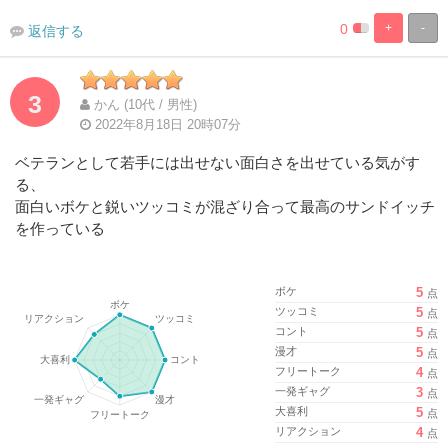
0
+
-
返信する
%
100%
Complete
Complete
3
かん (10代 / 男性)
2022年8月18日 20時07分
ベテランとして若手には出せない面白さを出せている気がす
る、
面白いボケと鋭いツッコミが混ざり合って最高のサンドイッチ
を作っている
ボケ
5
点
ツッコミ
5
点
コント
5
点
漫才
5
点
フリートーク
4
点
一発ギャグ
3
点
大喜利
5
点
リアクション
4
点