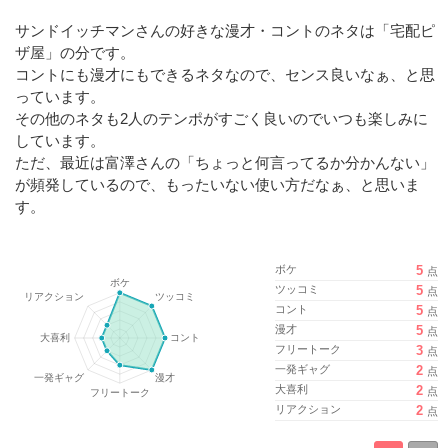
サンドイッチマンさんの好きな漫才・コントのネタは「宅配ピ
ザ屋」の分です。
コントにも漫才にもできるネタなので、センス良いなぁ、と思
っています。
その他のネタも2人のテンポがすごく良いのでいつも楽しみに
しています。
ただ、最近は富澤さんの「ちょっと何言ってるか分かんない」
が頻発しているので、もったいない使い方だなぁ、と思いま
す。
ボケ
5
点
ツッコミ
5
点
コント
5
点
漫才
5
点
フリートーク
3
点
一発ギャグ
2
点
大喜利
2
点
リアクション
2
点