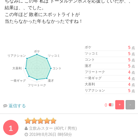
ちなみに この年 私は トータルテンボスを応援していたが、、
結果は、、でした。
この年ほど 敗者にスポットライトが
当たらなかった年もなかったですね！
ボケ
5
点
ツッコミ
5
点
コント
5
点
漫才
5
点
フリートーク
4
点
一発ギャグ
4
点
大喜利
4
点
リアクション
5
点
0
+
-
返信する
%
100%
Complete
Complete
1
立飲みスター (40代 / 男性)
2019年8月26日 8時58分