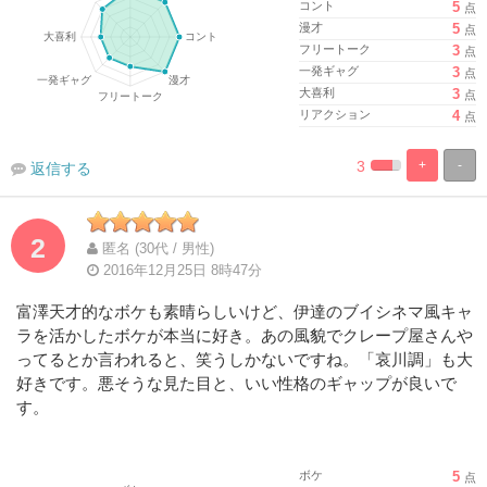
コント
5
点
漫才
5
点
フリートーク
3
点
一発ギャグ
3
点
大喜利
3
点
リアクション
4
点
3
+
-
返信する
%
100%
Complete
Complete
2
匿名 (30代 / 男性)
2016年12月25日 8時47分
富澤天才的なボケも素晴らしいけど、伊達のブイシネマ風キャ
ラを活かしたボケが本当に好き。あの風貌でクレープ屋さんや
ってるとか言われると、笑うしかないですね。「哀川調」も大
好きです。悪そうな見た目と、いい性格のギャップが良いで
す。
ボケ
5
点