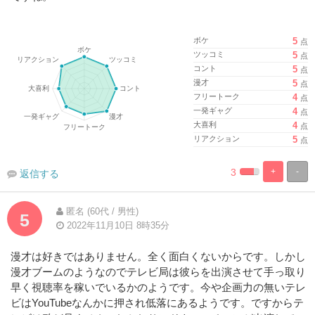
ボケ
5
点
ツッコミ
5
点
コント
5
点
漫才
5
点
フリートーク
4
点
一発ギャグ
4
点
大喜利
4
点
リアクション
5
点
3
+
-
返信する
%
100%
Complete
Complete
匿名 (60代 / 男性)
5
2022年11月10日 8時35分
漫才は好きではありません。全く面白くないからです。しかし
漫才ブームのようなのでテレビ局は彼らを出演させて手っ取り
早く視聴率を稼いでいるかのようです。今や企画力の無いテレ
ビはYouTubeなんかに押され低落にあるようです。ですからテ