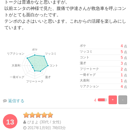
トークは普通かなと思いますが。
以前エンタの神様で見た、腹痛で伊達さんが救急車を呼ぶコン
トがとても面白かったです。
テンポのよさはいいと思います。これからの活躍を楽しみにし
ています。
ボケ
4
点
ツッコミ
5
点
コント
5
点
漫才
3
点
フリートーク
2
点
一発ギャグ
1
点
大喜利
1
点
リアクション
4
点
4
+
-
返信する
%
100%
Complete
Complete
13
ぴまよ (30代 / 女性)
2017年1月9日 7時03分