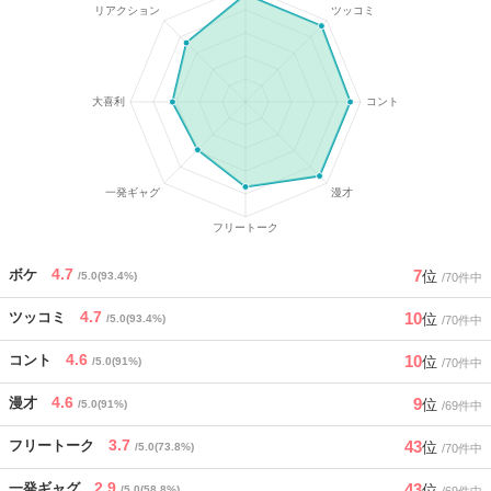
4.7
7
ボケ
位
/5.0(93.4%)
/70件中
4.7
10
ツッコミ
位
/5.0(93.4%)
/70件中
4.6
10
コント
位
/5.0(91%)
/70件中
4.6
9
漫才
位
/5.0(91%)
/69件中
3.7
43
フリートーク
位
/5.0(73.8%)
/70件中
2.9
43
一発ギャグ
位
/5.0(58.8%)