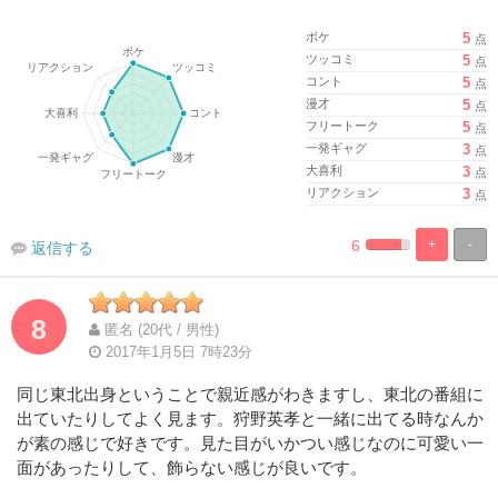
ボケ
5
点
ツッコミ
5
点
コント
5
点
漫才
5
点
フリートーク
5
点
一発ギャグ
3
点
大喜利
3
点
リアクション
3
点
6
+
-
返信する
%
100%
Complete
Complete
8
匿名 (20代 / 男性)
2017年1月5日 7時23分
同じ東北出身ということで親近感がわきますし、東北の番組に
出ていたりしてよく見ます。狩野英孝と一緒に出てる時なんか
が素の感じで好きです。見た目がいかつい感じなのに可愛い一
面があったりして、飾らない感じが良いです。