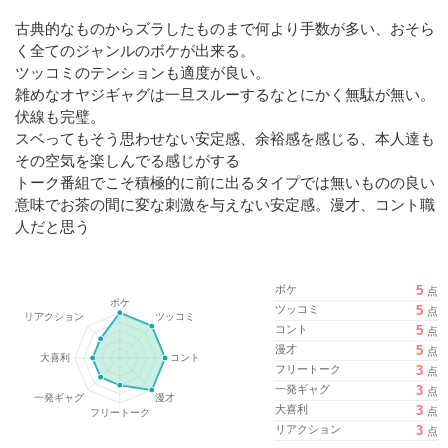
古典的なものからズラしたものまで何より手数が多い、おそら
く全てのジャンルのボケが出来る。
ツッコミのテンションも適度が良い。
雑めなオヤジギャグは一旦スルーするなとにかく無駄が無い。
伏線も完璧。
スベってもそう思わせない安定感、余裕感を感じる、本人達も
その空気を楽しんでる感じがする
トーク番組でこそ積極的に前に出るタイプでは無いものの良い
意味でお茶の間に変な刺激を与えない安定感。漫才、コント職
人だと思う
ボケ
5
点
ツッコミ
5
点
コント
5
点
漫才
5
点
フリートーク
3
点
一発ギャグ
3
点
大喜利
3
点
リアクション
3
点