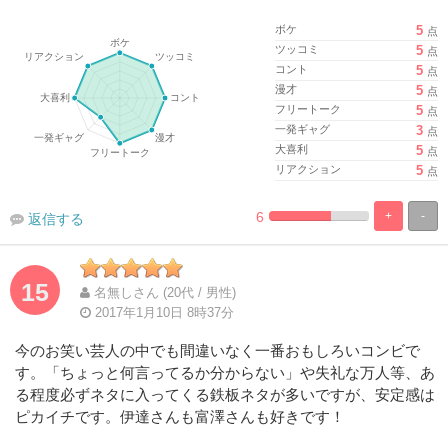
ボケ
5
点
ツッコミ
5
点
コント
5
点
漫才
5
点
フリートーク
5
点
一発ギャグ
3
点
大喜利
5
点
リアクション
5
点
6
+
-
返信する
%
100%
Complete
Complete
15
名無しさん (20代 / 男性)
2017年1月10日 8時37分
今のお笑い芸人の中でも間違いなく一番おもしろいコンビで
す。「ちょっと何言ってるか分からない」や失礼な万人等、あ
る程度必ずネタに入ってくる鉄板ネタが多いですが、安定感は
ピカイチです。伊達さんも富澤さんも好きです！