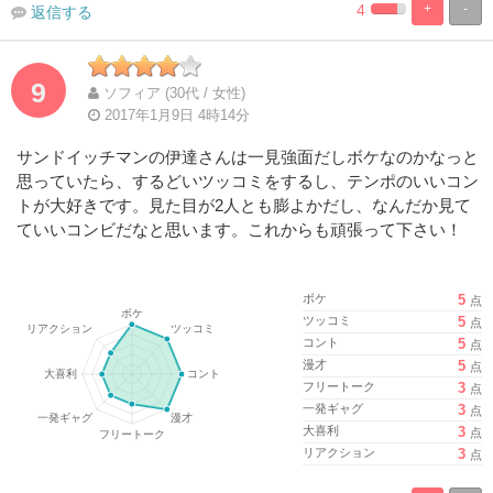
4
+
-
返信する
%
100%
Complete
Complete
9
ソフィア (30代 / 女性)
2017年1月9日 4時14分
サンドイッチマンの伊達さんは一見強面だしボケなのかなっと
思っていたら、するどいツッコミをするし、テンポのいいコン
トが大好きです。見た目が2人とも膨よかだし、なんだか見て
ていいコンビだなと思います。これからも頑張って下さい！
ボケ
5
点
ツッコミ
5
点
コント
5
点
漫才
5
点
フリートーク
3
点
一発ギャグ
3
点
大喜利
3
点
リアクション
3
点