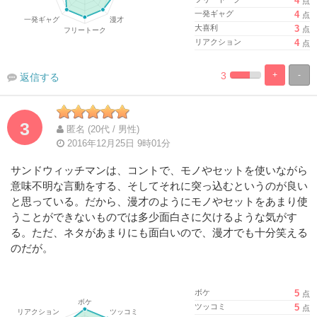
4
点
一発ギャグ
4
点
大喜利
3
点
リアクション
4
点
3
+
-
返信する
%
100%
Complete
Complete
3
匿名 (20代 / 男性)
2016年12月25日 9時01分
サンドウィッチマンは、コントで、モノやセットを使いながら
意味不明な言動をする、そしてそれに突っ込むというのが良い
と思っている。だから、漫才のようにモノやセットをあまり使
うことができないものでは多少面白さに欠けるような気がす
る。ただ、ネタがあまりにも面白いので、漫才でも十分笑える
のだが。
ボケ
5
点
ツッコミ
5
点