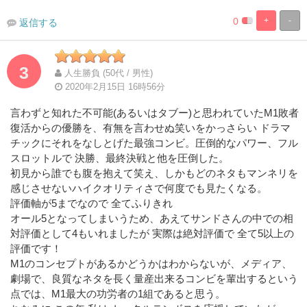
0
+
-
返信する
%
100%
Complete
Complete
3
人生勝負 (50代 / 男性)
2020年2月15日 16時56分
言わずと知れた不可能(あるいはタブー)と思われていたM1敗者
復活からの優勝を、有無を言わせぬ笑いをかっさらい ドラマ
チックにそれをなしとげた最強コンビ。圧倒的なパワー、フル
スロットルで 決勝、最終決戦と他を圧倒した。
初見から誰でも腹を抱えて笑え、しかもどのネタもマンネリを
感じさせないハイクオリティさで何度でも見たくなる。
評価軸が5までなので 全てふりきれ
オール5となってしまいうため、あえてサンドさんの中での相
対評価として4もいれましたが 実際は絶対評価で 全て5以上の
評価です！
M1のコンセプトがあるかどうかはわからないが、メディア、
劇場で、良質なネタを長く量産出来るコンビを輩出するという
点では、M1最大の功労者の1組であると思う。