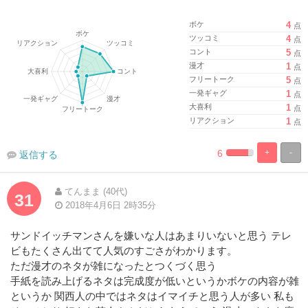
ボケ
4
点
ツッコミ
4
点
コント
5
点
漫才
1
点
フリートーク
5
点
一発ギャグ
1
点
大喜利
1
点
リアクション
1
点
6
+
-
返信する
%
100%
Complete
Complete
てんまま (40代)
31
2018年4月6日 2時35分
サンドイッチマンさんを嫌いな人はあまりいないと思う テレ
ビもたくさん出てて人気のすごさがわかります。
ただ漫才のネタが雑になったとつくづく思う
手紙を読み上げるネタは完成度が低いというかボケの内容が雑
というか 関西人の中ではネタはイマイチと思う人が多い 私も