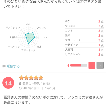
そのひとり 好きな芸人さんだからあえていう 漫才のネタを磨
いて下さい！
ボケ
2
点
ツッコミ
3
点
コント
3
点
漫才
2
点
フリートーク
3
点
一発ギャグ
1
点
大喜利
1
点
リアクション
2
点
4
+
-
返信する
%
100%
Complete
Complete
14
名無し (40代 / 女性)
2017年1月10日 7時28分
冨澤さんの突拍子のないボケに対して、ツッコミの伊達さんが
最高にうけます。