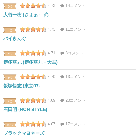
4.73
14コメント
5位
大竹一樹 (さまぁ～ず)
4.73
11コメント
6位
バイきんぐ
4.71
8コメント
7位
博多華丸 (博多華丸・大吉)
4.70
13コメント
8位
飯塚悟志 (東京03)
4.69
23コメント
9位
石田明 (NON STYLE)
4.67
17コメント
10位
ブラックマヨネーズ