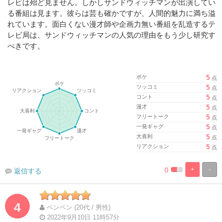
レビは殆ど見ません。しかしサンドウィッチマンが出演してい
る番組は見ます。彼らは芸も確かですが、人間的魅力に満ち溢
れています。面白くない漫才師や企画力無い番組を乱造するテ
レビ局は、サンドウィッチマンの人気の理由をもう少し研究す
べきです。
ボケ
5
点
ツッコミ
5
点
コント
5
点
漫才
5
点
フリートーク
5
点
一発ギャグ
5
点
大喜利
5
点
リアクション
5
点
0
+
-
返信する
%
100%
Complete
Complete
4
ペンペン (20代 / 男性)
2022年9月10日 11時57分