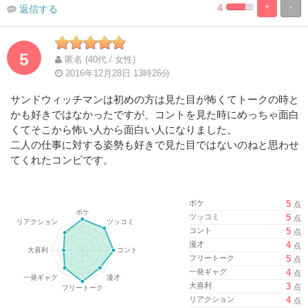
4
+
-
返信する
%
100%
Complete
Complete
5
匿名 (40代 / 女性)
2016年12月28日 13時26分
サンドウィッチマンは初めの方は見た目が怖くてトークの時と
かも好きではなかったですが、コントを見た時にめっちゃ面白
くてそこから怖い人から面白い人になりました。
二人の仕事に対する姿勢も好きで見た目ではないのねと思わせ
てくれたコンビです。
ボケ
5
点
ツッコミ
5
点
コント
5
点
漫才
4
点
フリートーク
5
点
一発ギャグ
4
点
大喜利
3
点
リアクション
4
点