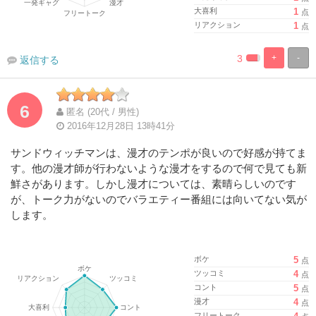
大喜利
1
点
リアクション
1
点
3
+
-
返信する
%
100%
Complete
Complete
6
匿名 (20代 / 男性)
2016年12月28日 13時41分
サンドウィッチマンは、漫才のテンポが良いので好感が持てま
す。他の漫才師が行わないような漫才をするので何で見ても新
鮮さがあります。しかし漫才については、素晴らしいのです
が、トーク力がないのでバラエティー番組には向いてない気が
します。
ボケ
5
点
ツッコミ
4
点
コント
5
点
漫才
4
点
フリートーク