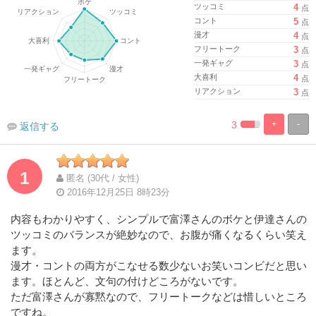
ツッコミ
4
点
コント
5
点
漫才
4
点
フリートーク
3
点
一発ギャグ
3
点
大喜利
4
点
リアクション
3
点
3
+
-
返信する
%
100%
Complete
Complete
1
匿名 (30代 / 女性)
2016年12月25日 8時23分
内容もわかりやすく、シンプルで富澤さんのボケと伊達さんの
ツッコミのバランスが絶妙なので、お腹が痛くなるくらい笑え
ます。
漫才・コントの両方がこなせる数少ないお笑いコンビだと思い
ます。ほとんど、文句の付けどころがないです。
ただ富澤さんが寡黙なので、フリートークなどは惜しいところ
ですね。