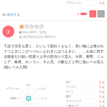
リアクション
1
点
4
+
-
返信する
%
100%
Complete
Complete
7
bide (40代 / 女性)
2023年6月12日 6時47分
下品で活舌も悪く、たいして面白くもなく、長い物には巻かれ
てつよきにこびへつらいよわきにはつよきに、、、お金に対す
る嗅覚だけ鋭い世渡り上手の罰当たり芸人。今田、東野、ジュ
ニア、板尾、ホンコン、キム兄、小藪などと同じ低レベル芸人
(低レベル人間)
ボケ
1
点
ツッコミ
1
点
コント
1
点
漫才
1
点
フリートーク
1
点
一発ギャグ
1
点