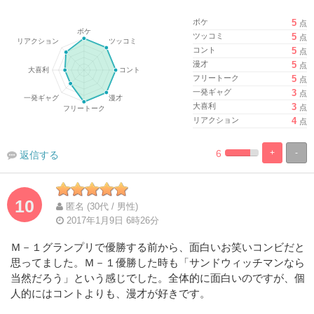
ボケ
5
点
ツッコミ
5
点
コント
5
点
漫才
5
点
フリートーク
5
点
一発ギャグ
3
点
大喜利
3
点
リアクション
4
点
6
+
-
返信する
%
100%
Complete
Complete
10
匿名 (30代 / 男性)
2017年1月9日 6時26分
Ｍ－１グランプリで優勝する前から、面白いお笑いコンビだと
思ってました。Ｍ－１優勝した時も「サンドウィッチマンなら
当然だろう」という感じでした。全体的に面白いのですが、個
人的にはコントよりも、漫才が好きです。