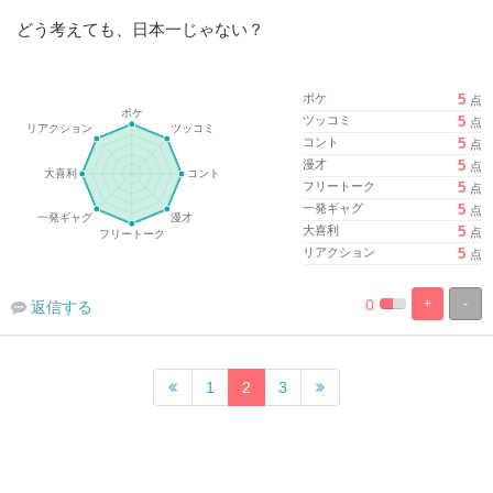
どう考えても、日本一じゃない？
ボケ
5
点
ツッコミ
5
点
コント
5
点
漫才
5
点
フリートーク
5
点
一発ギャグ
5
点
大喜利
5
点
リアクション
5
点
0
+
-
返信する
%
100%
Complete
Complete
1
2
3