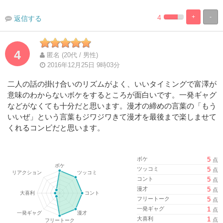
4
+
-
返信する
%
100%
Complete
Complete
4
匿名 (20代 / 男性)
2016年12月25日 9時03分
二人の話の掛け合いのリズムがよく、いいタイミングで富澤が
意味のわからないボケをするところが面白いです。一発ギャグ
などがなくても十分だと思います。漫才の締めの言葉の「もう
いいぜ」という言葉もジワジワきて漫才を最後まで楽しませて
くれるコンビだと思います。
ボケ
5
点
ツッコミ
5
点
コント
5
点
漫才
5
点
フリートーク
5
点
一発ギャグ
1
点
大喜利
1
点