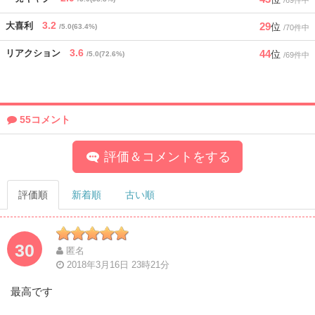
/69件中
3.2
29
大喜利
位
/5.0(63.4%)
/70件中
3.6
44
リアクション
位
/5.0(72.6%)
/69件中
55コメント
評価＆コメントをする
評価順
新着順
古い順
30
匿名
2018年3月16日 23時21分
最高です